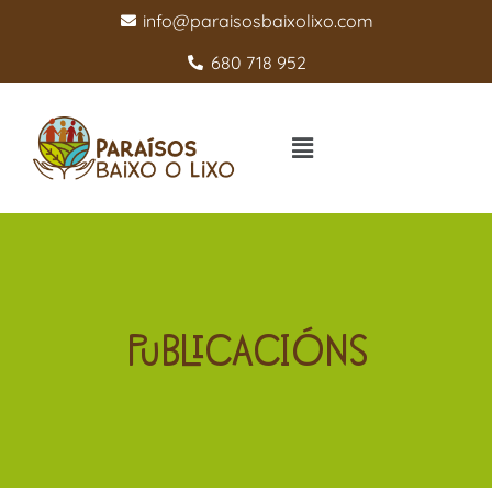
info@paraisosbaixolixo.com
680 718 952
PUBLICACIÓNS