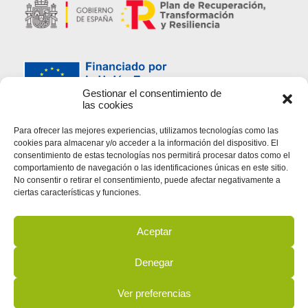
Gestionar el consentimiento de
las cookies
Paraísos baixo o lixo, no marco da Axenda España Dixital 2025,
contou co apoio do Plan de Dixitalización PEMEs 2021-2025 e o
Para ofrecer las mejores experiencias, utilizamos tecnologías como las
Plan de Recuperación, Transformación e Resiliencia de España -
cookies para almacenar y/o acceder a la información del dispositivo. El
Financiado pola Unión Europea- Next Generation EU (Programa
consentimiento de estas tecnologías nos permitirá procesar datos como el
Kit Dixital).
comportamiento de navegación o las identificaciones únicas en este sitio.
No consentir o retirar el consentimiento, puede afectar negativamente a
ciertas características y funciones.
Política de privacidade
Aviso legal
Política de cookies
Aceptar
© 2026 Paraísos baixo o lixo. Todos os dereitos
reservados.
Denegar
Ver preferencias